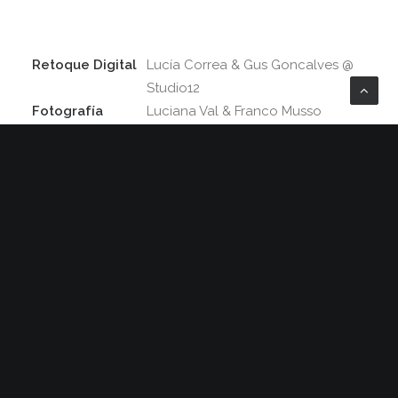
Retoque Digital
Lucía Correa & Gus Goncalves @
Studio12
Fotografía
Luciana Val & Franco Musso
Link
valmusso.com
Share
TRABAJOS